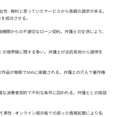
 女性 - 無料と思っていたサービスから高額の請求が来る。
金を成功させる。
- 金融機関からの不適切なローン契約。弁護士の交渉により、
 隣地との境界線に関する争い。弁護士が法的見地から調停を
 自身の作品が無断でSNSに掲載される。弁護士の介入で著作権
- 複雑な消費者契約で不利な条件に囚われる。弁護士との相談
代 男性 - オンライン掲示板での誤った情報拡散により名