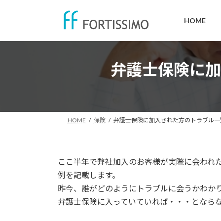
コ
ナ
ン
ビ
HOME
テ
ゲ
ン
ー
ツ
シ
弁護士保険に加
へ
ョ
ス
ン
キ
に
ッ
移
プ
動
HOME
保険
弁護士保険に加入された方のトラブル一
ここ半年で弊社加入のお客様が実際に会われ
例を記載します。
昨今、誰がどのようにトラブルに会うかわか
弁護士保険に入っていていれば・・・となら