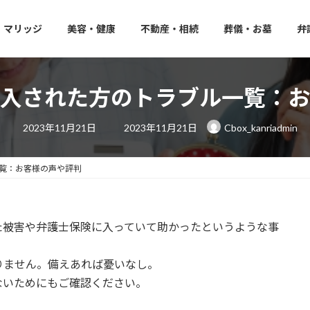
マリッジ
美容・健康
不動産・相続
葬儀・お墓
弁
入された方のトラブル一覧：お
最
2023年11月21日
2023年11月21日
Cbox_kanriadmin
終
更
新
日
覧：お客様の声や評判
時
:
た被害や弁護士保険に入っていて助かったというような事
りません。備えあれば憂いなし。
ないためにもご確認ください。