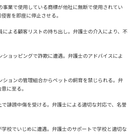
 自分の事業で使用している商標が他社に無断で使用されてい
利侵害を即座に停止させる。
元従業員による顧客リストの持ち出し。弁護士の介入により、不
。
ンラインショッピングで詐欺に遭遇。弁護士のアドバイスによ
。
- マンションの管理組合からペットの飼育を禁じられる。弁
合意に至る。
SNS上で誹謗中傷を受ける。弁護士による適切な対応で、名誉
どもが学校でいじめに遭遇。弁護士のサポートで学校と適切な