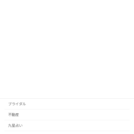
者の見極め方
2026年1月22日
【八王子】不動産屋？宝石店？いいえ違
ブライダル
います。「人生の節目」に迷ったら頼れ
る、街のコンシェルジュを知っています
か？
2025年12月15日
カテゴリー
その他
イベント
ブライダル
不動産
九星占い